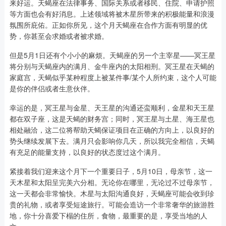
来好运。天蝎座在法律事务、国际关系或者移民、住院、申请护照
等方面也会有好消息。上述领域将被木星所带来的积极能量和浪漫
氛围所庇佑。正如你所见，这个月天蝎座在合作方面有明显的优
势，你甚至会求婚或者被求婚。
但是5月1日还有个小小的麻烦。天蝎座的另一个主宰星——冥王星
将分别与天蝎座内的满月、金牛座内的太阳相刑。冥王星在天蝎的
家庭宫，天蝎似乎某种程度上被某件事/某个人所约束，这个人可能
是你的伴侣或者生意伙伴。
幸运的是，冥王星与金星、天王星的沟通还蛮顺利，金星和天王星
都在双子座，这是天蝎的财务宫；同时，冥王星与土星、海王星也
相处融洽，这二位将帮助天蝎保证项目在正确的方向上，以良好的
势头继续发展下去。满月只会影响你几天，所以我完全相信，天蝎
有充足的能量支持，以良好的状态度过这个满月。
紧接着我们迎来这个月下一个重要日子，5月10日，母亲节，这一
天木星和太阳呈完美六分相。无论你在哪里，无论过不过母亲节，
这一天都会非常愉快。木星与太阳沟通良好，天蝎座可能会收到珍
贵的礼物，或者享受短途旅行。可能会造访一个非常奢华的旅游胜
地，你十分喜爱下榻的住所，食物，最重要的是，享受当地的人