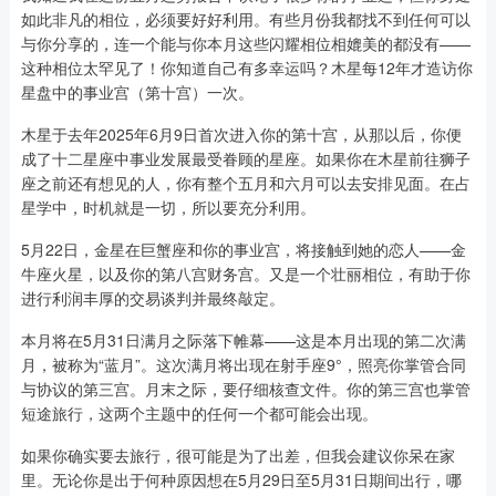
如此非凡的相位，必须要好好利用。有些月份我都找不到任何可以
与你分享的，连一个能与你本月这些闪耀相位相媲美的都没有——
这种相位太罕见了！你知道自己有多幸运吗？木星每12年才造访你
星盘中的事业宫（第十宫）一次。
木星于去年2025年6月9日首次进入你的第十宫，从那以后，你便
成了十二星座中事业发展最受眷顾的星座。如果你在木星前往狮子
座之前还有想见的人，你有整个五月和六月可以去安排见面。在占
星学中，时机就是一切，所以要充分利用。
5月22日，金星在巨蟹座和你的事业宫，将接触到她的恋人——金
牛座火星，以及你的第八宫财务宫。又是一个壮丽相位，有助于你
进行利润丰厚的交易谈判并最终敲定。
本月将在5月31日满月之际落下帷幕——这是本月出现的第二次满
月，被称为“蓝月”。这次满月将出现在射手座9°，照亮你掌管合同
与协议的第三宫。月末之际，要仔细核查文件。你的第三宫也掌管
短途旅行，这两个主题中的任何一个都可能会出现。
如果你确实要去旅行，很可能是为了出差，但我会建议你呆在家
里。无论你是出于何种原因想在5月29日至5月31日期间出行，哪