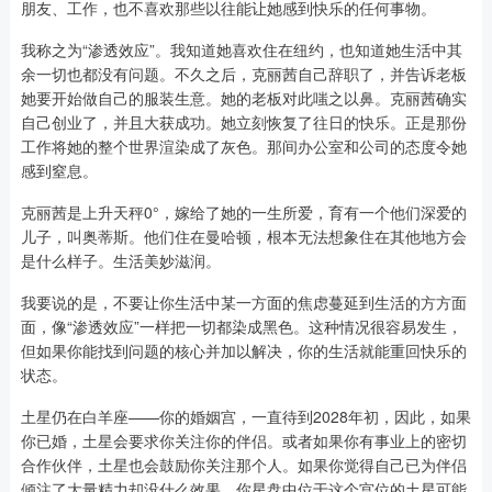
朋友、工作，也不喜欢那些以往能让她感到快乐的任何事物。
我称之为“渗透效应”。我知道她喜欢住在纽约，也知道她生活中其
余一切也都没有问题。不久之后，克丽茜自己辞职了，并告诉老板
她要开始做自己的服装生意。她的老板对此嗤之以鼻。克丽茜确实
自己创业了，并且大获成功。她立刻恢复了往日的快乐。正是那份
工作将她的整个世界渲染成了灰色。那间办公室和公司的态度令她
感到窒息。
克丽茜是上升天秤0°，嫁给了她的一生所爱，育有一个他们深爱的
儿子，叫奥蒂斯。他们住在曼哈顿，根本无法想象住在其他地方会
是什么样子。生活美妙滋润。
我要说的是，不要让你生活中某一方面的焦虑蔓延到生活的方方面
面，像“渗透效应”一样把一切都染成黑色。这种情况很容易发生，
但如果你能找到问题的核心并加以解决，你的生活就能重回快乐的
状态。
土星仍在白羊座——你的婚姻宫，一直待到2028年初，因此，如果
你已婚，土星会要求你关注你的伴侣。或者如果你有事业上的密切
合作伙伴，土星也会鼓励你关注那个人。如果你觉得自己已为伴侣
倾注了大量精力却没什么效果，你星盘中位于这个宫位的土星可能