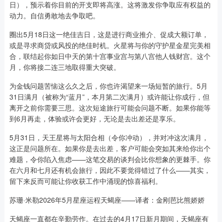
日），预示着你目前的开支即将高涨。这将激发你争取应有权益的
动力。自信勇敢地去争取吧。
圈出5月18日这一绝佳吉日，这是进行商业推介、促成大额订单，
或是寻求商贷或风投的绝佳时机。火星将与你的守护星金星完美相
合，联结起你如日中天的第十宫事业宫与第八宫他人钱财宫。这个
月，你将接二连三地取得重大突破。
为金钱问题苦恼这么久之后，你也许渴望来一场短暂的旅行。5月
31日满月（被称为“蓝月”，本月第二次满月）或许能让你成行，但
离开之前你需要三思。这次短途旅行可能会问题不断。如果你能等
到6月再走，体验或许会更好，无论是去出差还是享乐。
5月31日，天王星将与太阳合相（令你冲动），并对冲这次满月，
这正是问题所在。如果你是去出差，客户可能会突如其来给你出个
难题，令你陷入焦虑——这笔交易的谈判会比你想象的更棘手。你
在六月和七月还有机会旅行，因此不要觉得错过了什么——其实，
留下来反而可能让你收获工作中涌现的惊喜福利。
苏珊·米勒2026年5月星座运程天蝎座——译者：金刚芭比熊娇娇
天蝎座一直都在辛勤劳作。在过去的4月17日新月期间，天蝎座有