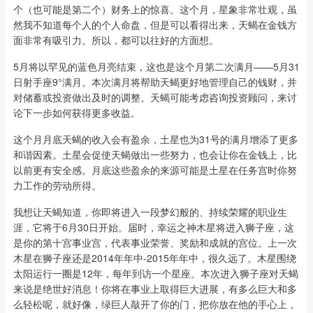
个（也可能是第二个）财务上的惊喜。这个月，星象非常壮观，虽
然我不知道每个人的个人命盘，但是可以看得出来，天蝎在金钱方
面非常有吸引力。所以，都可以往好的方面想。
5月将以罕见的蓝色月亮结束，这也是这个月第二次满月——5月31
日射手座9°满月。本次满月将帮助天蝎更好地管理自己的钱财，并
对储蓄或投资做出及时的调整。天蝎可能考虑咨询投资顾问，来讨
论下一步如何获得更多收益。
这个月月底天蝎的收入会有盈余，土星也为31号的满月增添了更多
和谐因素。土星会促使天蝎做出一些努力，也会让你在金钱上，比
以前更有安全感。月底这些盈余的来源可能是土星在任务宫时你努
力工作的劳动所得。
我想让天蝎知道，你即将进入一段梦幻般的、持续荣耀的职业生
涯，它将于6月30日开始。届时，幸运之神木星将进入狮子座，这
是你的第十宫事业宫，代表事业荣誉、奖励和成就的宫位。上一次
木星在狮子座还是2014年年中-2015年年中，很久远了。木星围绕
太阳运行一圈是12年，每年到访一个星座。本次进入狮子座对天蝎
来说是绝世好消息！你将在事业上取得巨大进展，有多么巨大和多
么轻松呢，就好像，绿巨人敲开了你的门，把你放在他的手心上，