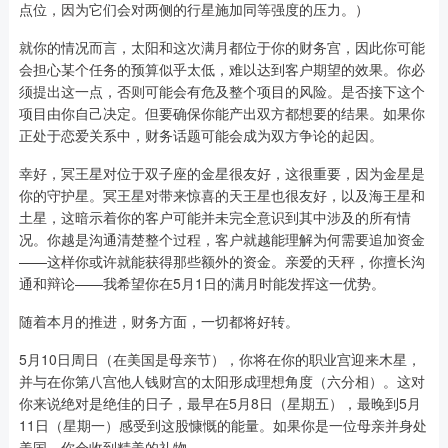
点位，因为它们会对两侧的行星施加同等强度的压力。）
就你的情况而言，太阳和这次满月都位于你的财务宫，因此你可能
会担心某个任务的预算似乎太低，难以达到客户期望的效果。你必
须提出这一点，否则可能会有危及整个项目的风险。是否接下这个
项目由你自己决定。但要确保你能产出双方都想要的结果。如果你
正处于恋爱关系中，财务话题可能会成为双方争论的起因。
幸好，冥王星对位于双子座的金星很友好，这很重要，因为金星是
你的守护星。冥王星对带来惊喜的天王星也很友好，以及海王星和
土星，这暗示着你的客户可能并未完全意识到其中涉及的所有情
况。你越是沟通清楚整个过程，客户就越能理解为何需要追加资金
——这样你或许就能获得那些额外的资金。亲爱的天秤，你擅长沟
通和辩论——我希望你在5月1日的满月时能发挥这一优势。
随着本月的推进，财务方面，一切都将好转。
5月10日周日（在美国是母亲节），你将在你的职业宫迎来木星，
并与在你第八宫他人钱财宫的太阳形成理想角度（六分相）。这对
你来说绝对是绝佳的日子，最早在5月8日（星期五），最晚到5月
11日（星期一）感受到这股慷慨的能量。如果你是一位母亲并身处
美国，你会收到精美的礼物。