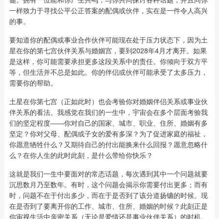
一样致力于寻找公平公正答案的配偶或伙伴，实在是一件令人高兴
的事。
要知道你的配偶或事业合作伙伴可能现在处于压力状态下，因为土
星在你的第七宫伙伴关系与婚姻宫，要到2028年4月才离开。如果
是这样，你可能需要承担更多这段关系中的责任。你倾向于双方平
等，但生活并不总是如此。你的伴侣或伙伴可能承受了太多压力，
需要你的帮助。
土星在你第七宫（正如此时）也会考验你对婚姻伴侣关系或事业伙
伴关系的看法。我感觉在我们的一生中，宇宙会在多个层面考验我
们的坚定程度——你对自己的国家、城市、职业、住所、婚姻有多
坚定？你对父母、配偶或子女的爱有多深？为了促进家庭的福祉，
你愿意牺牲什么？又期待自己的付出能换来什么回报？愿意忽略什
么？在你人生的此时此刻，是什么带给你快乐？
这就是我们一生中要面对的常态话题，每次遇到其中一个问题就要
沉思数月乃至数年。有时，这个问题会揭示你需要付出更多；而有
时，问题不在于付出多少，而在于是否到了该分道扬镳的时候。现
在是否到了要离开你的工作、城市、住所、婚姻的时候？此刻正是
你审视生活中亲密关系（无论是爱情还是事业伙伴关系）的时机。