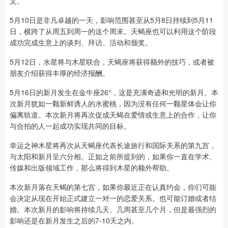
文。
5月10日是非凡卓越的一天，影响范围甚至从5月8日持续到5月11
日，横跨了从周五到周一的这个周末。天蝎座也可以利用这个阶段
成功完成生意上的谈判、拜访、活动和颁奖。
5月12日，水星将与木星联合，天蝎座将获得额外的技巧，或者被
朋友介绍获得丰厚的经济报酬。
5月16日的新月发生在金牛座26°，这是充满奇迹和光明的新月。本
次新月犹如一颗新鲜诱人的水蜜桃，因为没有任何一颗星体会让你
偏离轨道。本次新月将再次促成天蝎在爱情或生意上的合作，让你
与合拍的人一起成功实现共同的目标。
幸运之神木星将再次从天蝎座代表长途旅行和国际关系的第九宫，
与太阳和新月呈六分相。正如之前所提到的，如果你一直在学术、
传媒和出版领域工作，那么将得到木星的额外帮助。
本次新月落在天蝎的第七宫，如果你最近正在认真约会，你们可能
会决定从现在开始正式建立一对一的恋爱关系。也可能订婚或者结
婚。本次新月的影响将持续几天、几周甚至几个月，但是最强烈的
影响还是在新月发生之后的7-10天之内。