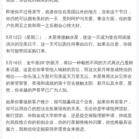
即便你不过母亲节，或者你住在美国以外的地方，没有这个节日，
你仍然可以拥有美好的一天，受到呵护与关爱。事业方面，你的客
户在周五之前和周一之后都会心情大好。
5月12日（星期二），木星将接触水星，使这一天成为签合同或做
演示的完美日子。这一天可以因任何事由出行。如果去出差，你很
有可能带回采购订单。
5月16日，金牛座26°的新月，将以一种截然不同的方式再次凸显财
务话题。这是在你掌管他人钱财的宫位，而这次新月将形成绝佳的
相位——你头顶上方那片完美蓝天万里无云。木星将再次从它所在
的掌管荣誉、奖项和成就的第十宫去接触太阳、新月以及水星。显
然，你卓越的声誉早已广为人知。
如果你要做新客户推介，很可能赢得这个业务。如果你有老客户，
你可以用自己的想法去拓展现有的关系。无论你是申请抵押贷款、
银行贷款、补助金或大学助学金，还是提交保险理赔申请，抑或是
向风投推介你的初创企业，你的行星都将格外闪耀，你也将极具说
服力，我相信你定能获得所需资金来推进。