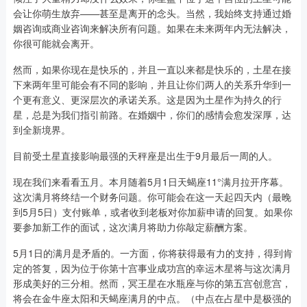
会让你萌生放弃——甚至是离开的念头。当然，我始终支持通过婚
姻咨询或商业咨询来解决所有问题。如果在未来两年内无法解决，
你很可能就会离开。
然而，如果你现在是快乐的，并且一直以来都是快乐的，土星在接
下来两年里可能会有不同的影响，并且让你们两人的关系升华到一
个更有意义、更深层次的承诺关系。这是因为土星作为持久的行
星，总是为我们指引前路。在婚姻中，你们的感情会愈发深厚，达
到全新境界。
目前受土星直接影响最强的天秤座是出生于9月最后一周的人。
现在我们来看看五月。本月随着5月1日天蝎座11°满月拉开序幕。
这次满月将终结一个财务问题。你可能会在这一天起四天内（最晚
到5月5日）支付账单，或者收到老板对你加薪申请的回复。如果你
要参加新工作的面试，这次满月将助力你敲定薪酬方案。
5月1日的满月是矛盾的。一方面，你将获得最有力的支持，得到肯
定的答复，因为位于你第十宫事业成功宫的幸运木星将与这次满月
形成美好的三分相。然而，冥王星在水瓶座与你的第五宫创意宫，
将会在金牛座太阳和天蝎座满月的中点。（中点在占星中是极强的