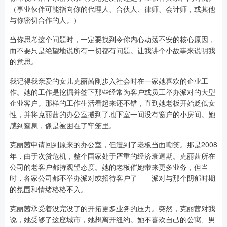
（事业伙伴可能指向你的代理人、合伙人、律师、会计师，或其他
与你密切合作的人。）
当你思考这个问题时，一定要找到令你内心动荡不安的核心原因，
而不要只是绝望地说所有一切都有问题。让我讲个小故事来说明我
的意思。
我记得我亲爱的女儿克丽茜刚步入社会时在一家她喜欢的企业工
作。她的工作是挖掘并签下那些经常为客户或员工举办派对的大型
企业客户。那样的工作生活看起来还不错，直到她老板开始贬低女
性，并将克丽茜的办公室搬到了地下室一间没有窗户的小房间。她
感到窒息，像是被困在了牢笼里。
克丽茜申请回到原来的办公室，但遭到了老板当面嘲笑。那是2008
年，由于次贷危机，整个国家处于严重的经济衰退期。克丽茜所在
公司的老客户都持观望态度。她的老板催她带来更多业务，但当
时，各家公司都不举办派对或招待客户了——派对与那个阴郁时期
的氛围和情绪格格不入。
克丽茜承受着没完没了的开拓更多业务的压力。突然，克丽茜对我
说，她受够了这座城市，她想离开纽约。她不喜欢自己的公寓、男