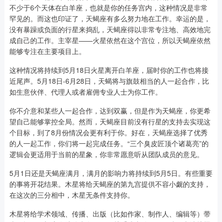
不少于6个天体在白羊座，也就是你的任务宫内，这种情况是非常
罕见的。而这也印证了，天蝎座有多么努力地在工作。幸运的是，
没有暴躁或负面的行星来捣乱，天蝎座得以非常专注地、高效地完
成自己的工作。主宰星——火星依然在这个宫位，所以天蝎座依然
能够专注在主要项目上。
这种情况将持续到5月18日火星离开白羊座，届时你的工作也将接
近尾声。5月18日-6月28日，天蝎将与旗鼓相当的人一起合作，比
如生意伙伴、代理人或者雇佣专业人士为你工作。
你不介意和某些人一起合作，达到双赢，但是作为天蝎座，你更希
望自己能够掌控全局。然而，天蝎座目前没有行星的支持去实现这
个目标，到了8月份情况会更有利于你。好在，天蝎座选择了优秀
的人一起工作，你们将一起完成任务。“三个臭皮匠顶个诸葛亮”的
逻辑会更适用于当前的星象，你非常愿意听从团队成员的意见。
5月1日还是天蝎座满月，满月的影响力将持续到5月5日。有些重要
的事将开花结果。木星将给天蝎座的第九宫提供不容小觑的支持，
在这次的三分相中，木星无条件支持你。
木星将给学术领域、传播、出版（比如作家、制作人、编辑等）带