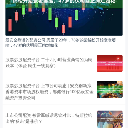
最安全靠谱的配资公司 恩爱了23年，73岁的梁锦松开始衰老萎
缩，47岁的伏明霞正绚烂如花
股票炒股配资平台 二十四小时营业商铺的为民
账本（体验·民生一线观察）
股票炒股配资平台 上市公司动态 | 安克创新拟
香港资本市场股权融资，邮储银行100亿设立金
融资产投资公司
上市公司配资 被雷军喊话尽管对比，特斯拉给
出的“反击”是涨价？