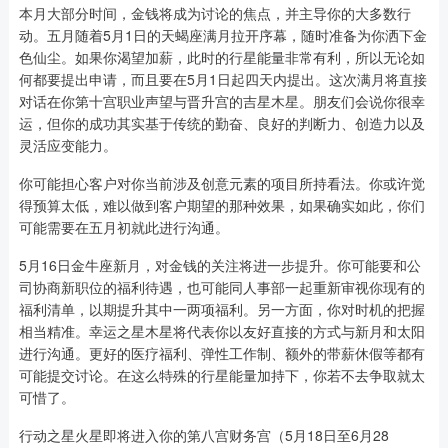
本月大部分时间，金钱将成为讨论的焦点，并主导你的大多数行
动。五月随着5月1日的天蝎座满月拉开序幕，随时准备为你洒下金
色仙尘。如果你渴望加薪，此时的行星能量非常有利，所以无论如
何都要提出申请，而且要在5月1日起四天内提出。这次满月将直接
对话在你第十宫职业声望与晋升宫的吉星木星。朋友们会说你很幸
运，但你的成功其实基于传统的勤奋、良好的判断力、创造力以及
灵活应变能力。
你可能担心客户对你当前涉及创意元素的项目所持看法。你或许觉
得预算太低，难以做到客户期望的那种效果，如果确实如此，你们
可能需要在五月初就此进行沟通。
5月16日金牛座新月，对金钱的关注将进一步提升。你可能要和公
司协商新职位的福利待遇，也可能同人事部一起重新审视你现有的
福利清单，以期提升其中一两项福利。另一方面，你对时机的把握
相当精准。幸运之星木星将代表你以友好直接的方式与新月和太阳
进行沟通。更好的医疗福利、弹性工作制、额外的带薪休假等都有
可能提交讨论。在这么特殊的行星能量加持下，你若不去争取就太
可惜了。
行动之星火星即将进入你的第八宫财务宫（5月18日至6月28