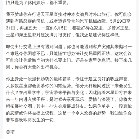
怕只是为了休闲娱乐，都不重要。
我不赞成你在行运天王星直接对冲本次满月时外出旅行。你可能会
遇到有路怒症的司机，或者遭遇异常的汽车机械故障。5月29日至
31日，再加五天，一直到6月5日，都最好待在家里。尽管冥王星、
土星和海王星都对这次满月很友好，但我还是建议你这样做。
即使出行交通上没有遇到问题，你也可能遇到客户突如其来抛出一
个难题令你困惑不已，只能慌忙想办法让交易重回正轨。这次会议
可能会让你后悔当初为什么要出门。还是在家里休息吧。接下来几
周，你会有大量的出行机会。
你正身处一段漫长趋势的最终篇章，专注于建立良好的职业声誉。
大多数星座都会羡慕你的闪耀运势。部分天秤座问过接下来会发生
什么？在占星学中，宇宙带来平衡与变化，因此随着木星即将在未
来一年内进入狮子座，是时候去享受玩乐、爱情与浪漫了。你将大
幅拓展社交圈，其中一些人会发展成好友。如果你单身，一段真挚
的恋情或许将被提上议程。这是一个令人欢喜的趋势，我知道你会
非常喜欢即将发生的一切。
总结