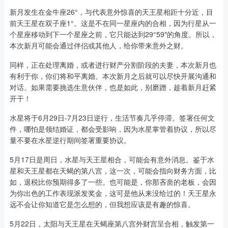
新月发生在金牛座26°，与代表意外惊喜的天王星相距十分近，目
前天王星在双子座1°。这是不在同一星座内的合相，因为行星从一
个星座移动到下一个星座之前，它只能达到29°59″的角度。所以，
本次新月可能会通过伴侣或其他人，给你带来意外之财。
同样，正在处理离婚，或者进行财产分割阶段的夫妻，本次新月也
有利于你，你们将和平离婚。本次新月之后就可以尽快开展沟通和
对话。如果需要挑选生意伙伴，也是如此，别磨蹭，趁着新月赶紧
开干！
水星将于6月29日-7月23日逆行，生活节奏几乎停滞。签署任何文
件，哪怕是领结婚证，都会受影响，因为水星掌管着协议，所以尽
量不要在水星逆行期间签署重要协议。
5月17日是周日，水星与天王星相合，可能会有意外消息。鉴于水
星和天王星都在天蝎的第八宫，这一次，可能会指向财务方面，比
如，退税比你预期得多了一些。也可能是，你那吝啬的老板，会因
为你出色的工作表现派发奖金，这可是他从来没给过的！天王星永
远不会让你知道它是怎么想的，但我想应该是有趣的惊喜。
5月22日，太阳与天王星在天蝎座第八宫外财宫呈合相，触发第一