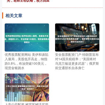
光，老师主动认错，校方回应
相关文章
优秀股票配资网站 美伊和谈陷
安全股票配资门户 特朗普宣布
入僵局，美股低开高走，纳指
对14国关税税率；“美国将对
跌0.8%，布油突破100美元，
乌克兰输送更多武器”；俄罗斯
现货金银跳水
前交通部长自杀身亡
上市公司配资 被雷军喊话尽管