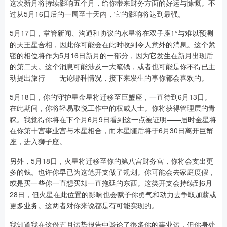
这次新月将持续影响五个月，给你带来财务方面的好运与慷慨。不
过从5月16日后的一周至十天内，它的影响将达到最强。
5月17日，掌管新闻、沟通和协议的水星将在双子座1°与难以预测
的天王星合相，因此你可能会在此时收到令人意外的消息。这个紧
密的相位将作为5月16日新月的一部分，因为它发生在新月出现后
的第二天。这个消息可能涉及一大笔钱，或者也可能是你不得已主
动提出旅行——无论哪种情况，接下来发生的事你都会喜欢的。
5月18日，你的守护星金星将迁移至巨蟹座，一直待到6月13日。
在此期间，你将轻易取悦工作中的权威人士。你将获得管理层的青
睐。我觉得你将在下个月6月9日看到这一点被证明——届时金星将
在你第十宫事业宫与木星相合，而木星随后将于6月30日离开巨蟹
座，进入狮子座。
另外，5月18日，火星将迁移至你的第八宫财务宫，你将会支出更
多的钱。也许你早已为这笔开支做了规划。你可能会去家庭度假，
或是买一些你一直想买却一直拖延的东西。这类开支会持续到6月
28日，但火星在此位置的影响也会赋予你勇气和动力去争取加薪或
更多业务。这两者对你来说都是有可能实现的。
我知道我在这份五月运势报告中谈论了很多你的事业运，但你身处