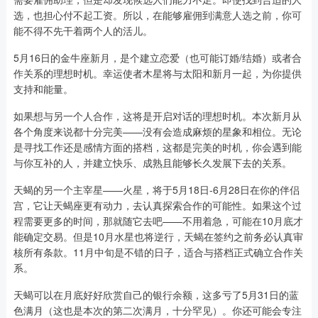
选，也担心付不起工资。所以，在能够雇佣到满意人选之前，你可
能不得不先干着两个人的活儿。
5月16日的金牛座新月，是个建立恋爱（也可能订婚/结婚）或者合
作关系的理想时机。幸运使者木星将与太阳和新月一起，为你提供
支持和能量。
如果想与另一个人合作，这将是开启对话的理想时机。本次新月从
各个角度来说都十分完美——没有会造成麻烦的星象和相位。无论
是寻找工作还是感情方面的搭档，这都是完美的时机，你会遇到能
与你互补的人，并建立快乐、成熟且能够长久发展下去的关系。
天蝎的另一个主宰星——火星，将于5月18日-6月28日在你的伴侣
宫，它让天蝎座更有动力，去认真探索合作的可能性。如果这个过
程需要更多的时间，那就随它去吧——不用着急，可能在10月底才
能确定交易。但是10月水星也将逆行，天蝎在签约之前务必认真审
核所有条款。11月中旬是不错的日子，适合与搭档正式确立合作关
系。
天蝎可以在月底好好欣赏自己的银行余额，这多亏了5月31日的蓝
色满月（这也是本次的第二次满月，十分罕见）。你还可能会专注