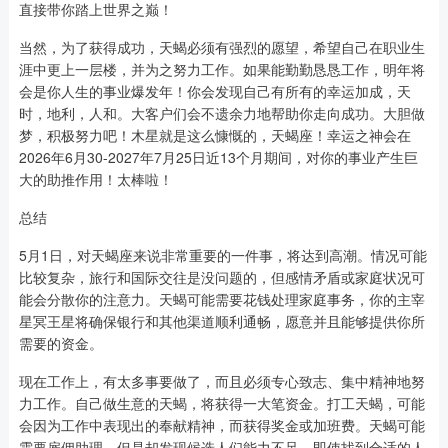
直接带你踏上世界之巅！
当然，为了获得成功，天蝎必须有强烈的愿望，希望自己在职业生
涯中更上一层楼，并为之努力工作。如果能勤勤恳恳工作，明年将
会是你人生的事业爆发年！你会发现自己有所有的幸运加成，天
时，地利，人和。大客户们会不遗余力地帮助你走向成功。大胆做
梦，积极努力吧！木星就是这么慷慨的，天蝎座！幸运之神会在
2026年6月30-2027年7月25日近13个月期间，对你的事业产生巨
大的助推作用！太棒啦！
总结
5月1日，对天蝎座来说非常重要的一件事，将达到高潮。情况可能
比较复杂，旅行和国际交往是没问题的，但感情矛盾或家庭状况可
能会分散你的注意力。天蝎可能需要花钱处理家庭事务，你的主宰
星冥王星将确保银行和其他渠道顺利通畅，愿意并且能够提供你所
需要的资金。
现在工作上，有太多事要做了，而且必须专心致志、集中精神地努
力工作。自己做生意的天蝎，将获得一大笔资金。打工天蝎，可能
会因为工作中表现出的奉献精神，而获得奖金或加班费。天蝎可能
需要雇佣助理，但是却发现候选人们能力不足。即使找到合适的人